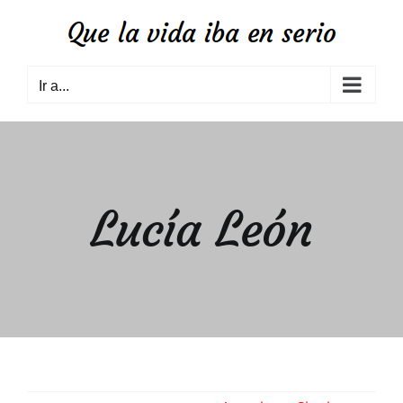
Saltar
al
contenido
Ir a...
Lucía León