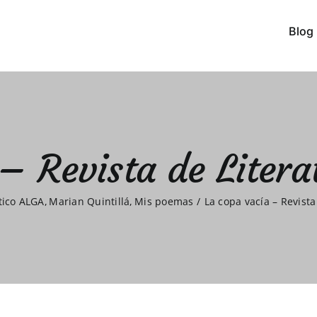
Blog
– Revista de Liter
tico ALGA
Marian Quintillá
Mis poemas
La copa vacía – Revista