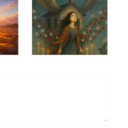
untos»