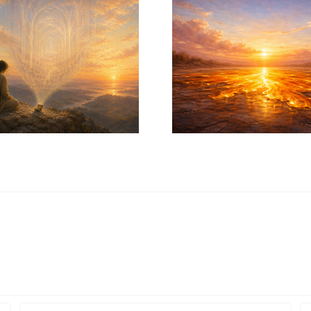
Súbito – ¡¡¡Feliz Año Nuevo 2026!!!
«Día de dif