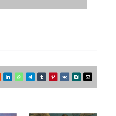
ddit
LinkedIn
WhatsApp
Telegram
Tumblr
Pinterest
Vk
Xing
Correo
electrónico