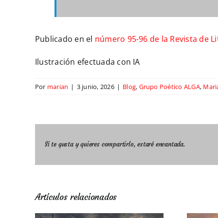
Publicado en el
número 95-96 de la Revista de L
Ilustración efectuada con IA
Por
marian
|
3 junio, 2026
|
Blog
,
Grupo Poético ALGA
,
Mari
Si te gusta y quieres compartirlo, estaré encantada.
Artículos relacionados