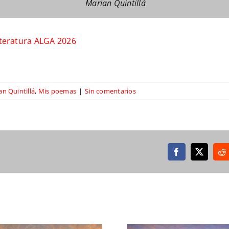
Marian Quintillá
iteratura ALGA 2026
an Quintillá
,
Mis poemas
|
Sin comentarios
Facebook
X
Re