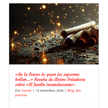
de
Dónde encontrar «El jardín incandescente»
Blog
«En la foscor és quan les espurnes
brillen…» Reseña de Lletres Voladores
sobre «El Jardín incandescente»
Por
marian
|
12 diciembre, 2024
|
Blog
,
Mis
poemas