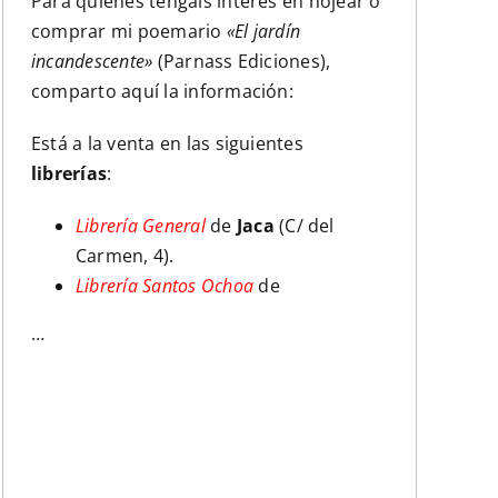
Para quienes tengáis interés en hojear o
comprar mi poemario
«El jardín
incandescente»
(Parnass Ediciones),
comparto aquí la información:
Está a la venta en las siguientes
librerías
:
Librería General
de
Jaca
(C/ del
Carmen, 4).
Librería Santos Ochoa
de
…