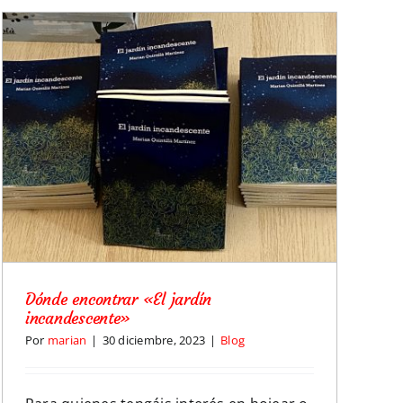
Dónde encontrar «El jardín
incandescente»
Por
marian
|
30 diciembre, 2023
|
Blog