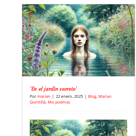
«En la foscor és quan les espurnes brillen…» Reseña 
Lletres Voladores sobre «El Jardín incandescente»
Blog
Mis poemas
‘En el jardín secreto’
Por
marian
|
22 enero, 2025
|
Blog
,
Marian
Quintillá
,
Mis poemas