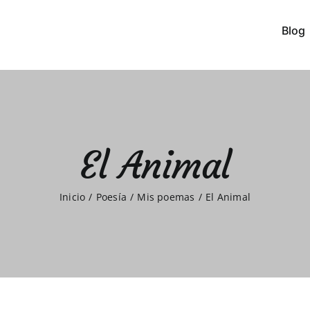
Blog
El Animal
Inicio
Poesía
Mis poemas
El Animal