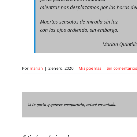
mientras nos desplazamos por las horas del
Muertos sensatos de mirada sin luz,
con los ojos ardiendo, sin embargo.
Marian Quintill
Por
marian
|
2 enero, 2020
|
Mis poemas
|
Sin comentario
Si te gusta y quieres compartirlo, estaré encantada.