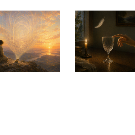
La copa vacía – Revista de Literatura
Súbito – ¡¡¡Feliz Añ
Alga 2026