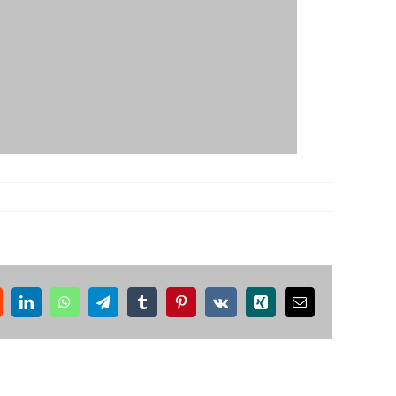
ddit
LinkedIn
WhatsApp
Telegram
Tumblr
Pinterest
Vk
Xing
Correo
electrónico