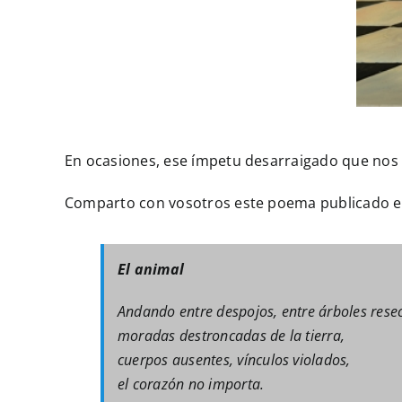
En ocasiones, ese ímpetu desarraigado que nos 
Comparto con vosotros este poema publicado e
El animal
Andando entre despojos, entre árboles rese
moradas destroncadas de la tierra,
cuerpos ausentes, vínculos violados,
el corazón no importa.