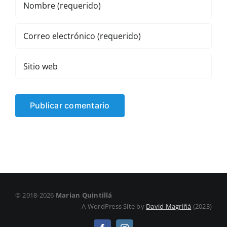
© 2018-2026
Marian Quintillá
A WordPress Site by
David Magriñá
(2023)