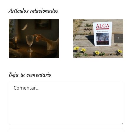
Artículos relacionados
REVISTA DE
a
LITERATURA ALGA,
Goya Gutiérrez
NÚMERO DOBLE 91-92
Deja tu comentario
Comentar