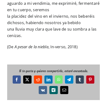
aguardo a mi vendimia, me exprimiré, fermentaré
en tu cuerpo, seremos
la placidez del vino en el invierno, nos beberéis
dichosos, habiendo nosotros ya bebido
una lluvia muy clara que lave de su sombra a las
cenizas.
(De
A pesar de la niebla
, In-verso, 2018)
Si te gusta y quieres compartirlo, estaré encantada.
Facebook
X
Reddit
LinkedIn
WhatsApp
Telegram
Tumblr
Pinterest
Vk
Xing
Correo
electrónico