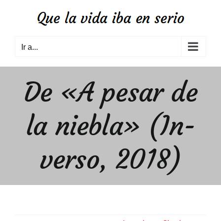
Saltar
al
contenido
Ir a...
De «A pesar de
la niebla» (In-
verso, 2018)