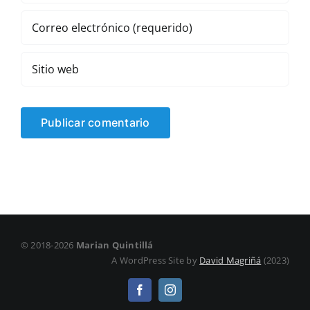
© 2018-2026
Marian Quintillá
A WordPress Site by
David Magriñá
(2023)
Facebook
Instagram