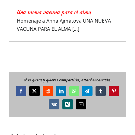
Una nueva vacuna para el alma
Homenaje a Anna Ajmátova UNA NUEVA
VACUNA PARA EL ALMA [...]
Si te gusta y quieres compartirlo, estaré encantada.
Facebook
X
Reddit
LinkedIn
WhatsApp
Telegram
Tumblr
Pinterest
Vk
Xing
Correo
electrónico