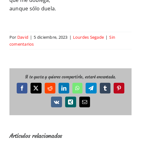
aunque sólo duela.
Por
David
|
5 diciembre, 2023
|
Lourdes Segade
|
Sin
comentarios
Si te gusta y quieres compartirlo, estaré encantada.
Facebook
X
Reddit
LinkedIn
WhatsApp
Telegram
Tumblr
Pinterest
Vk
Xing
Correo
electrónico
Artículos relacionados