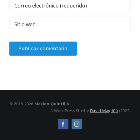
© 2018-2026
Marian Quintillá
A WordPress Site by
David Magriñá
(2023)
Facebook
Instagram