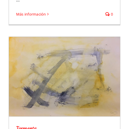
Más información
0
Tormenta